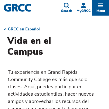
Skip
to
Toggle
Togg
Search
MyGRCC
Menu
main
content
GRCC en Español
Breadcrumb
Vida en el
Campus
Tu experiencia en Grand Rapids
Community College es más que solo
clases. Aquí, puedes participar en
actividades estudiantiles, hacer nuevos
amigos y aprovechar los recursos del
campus para enriquecer tu tiempo en