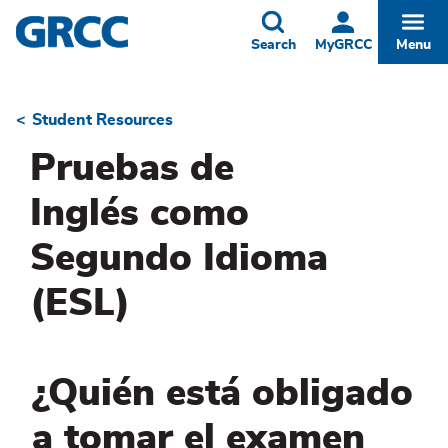
Skip
to
Toggle
Togg
Search
MyGRCC
Menu
main
content
Student Resources
Breadcrumb
Pruebas de
Inglés como
Segundo Idioma
(ESL)
¿Quién está obligado
a tomar el examen